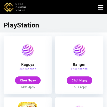
PlayStation
Kaguya
Ranger
Chơi Ngay
Chơi Ngay
T&Cs Apply
T&Cs Apply