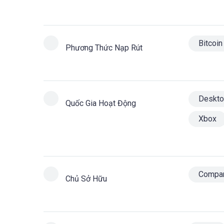
Bitcoin
Phương Thức Nạp Rút
Deskt
Quốc Gia Hoạt Động
Xbox
Compa
Chủ Sở Hữu