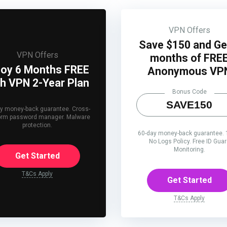
VPN Offers
Save $150 and Ge
VPN Offers
months of FRE
joy 6 Months FREE
Anonymous VP
th VPN 2-Year Plan
Bonus Code
SAVE150
y money-back guarantee. Cross-
form password manager. Malware
protection.
60-day money-back guarantee.
No Logs Policy. Free ID Gua
Monitoring.
Get Started
T&Cs Apply
Get Started
T&Cs Apply