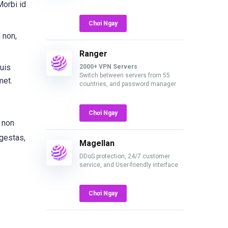
Morbi id
Chơi Ngay
 non,
Ranger
uis
2000+ VPN Servers
Switch between servers from 55
met.
countries, and password manager
Chơi Ngay
, non
egestas,
Magellan
DDoS protection, 24/7 customer
service, and User-friendly interface
Chơi Ngay