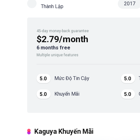
2017
Thành Lập
45-day money-back guarantee
$2.79/month
6 months free
Multiple unique features
Mức Độ Tin Cậy
5.0
5.0
Khuyến Mãi
5.0
5.0
Kaguya Khuyến Mãi