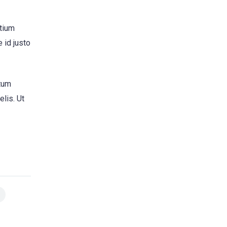
etium
 id justo
ntum
elis. Ut