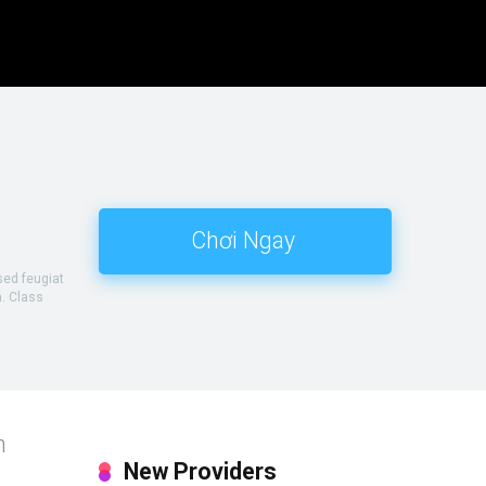
Chơi Ngay
sed feugiat
. Class
n
New Providers