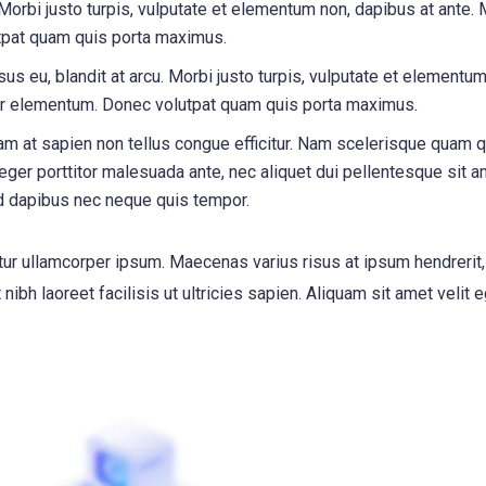
 Morbi justo turpis, vulputate et elementum non, dapibus at ante. 
tpat quam quis porta maximus.
us eu, blandit at arcu. Morbi justo turpis, vulputate et elementum
inar elementum. Donec volutpat quam quis porta maximus.
m at sapien non tellus congue efficitur. Nam scelerisque quam q
nteger porttitor malesuada ante, nec aliquet dui pellentesque sit a
d dapibus nec neque quis tempor.
itur ullamcorper ipsum. Maecenas varius risus at ipsum hendrerit
ibh laoreet facilisis ut ultricies sapien. Aliquam sit amet velit 