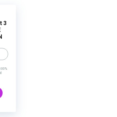
t 3
E
N
 100%
rd