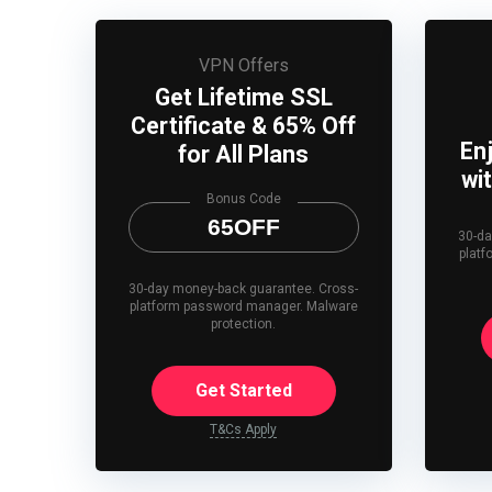
VPN Offers
Get Lifetime SSL
Certificate & 65% Off
En
for All Plans
wi
Bonus Code
65OFF
30-da
plat
30-day money-back guarantee. Cross-
platform password manager. Malware
protection.
Get Started
T&Cs Apply