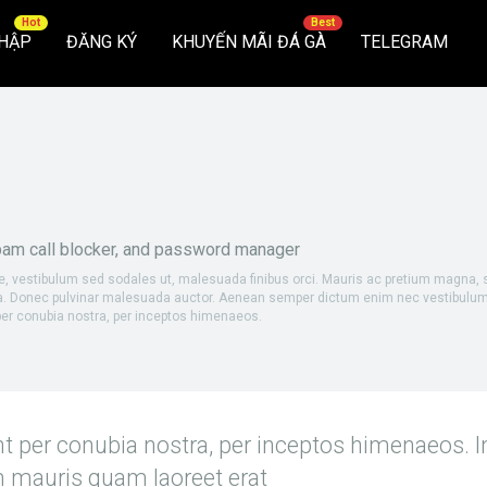
HẬP
ĐĂNG KÝ
KHUYẾN MÃI ĐÁ GÀ
TELEGRAM
spam call blocker, and password manager
e, vestibulum sed sodales ut, malesuada finibus orci. Mauris ac pretium magna, 
la. Donec pulvinar malesuada auctor. Aenean semper dictum enim nec vestibulum
 per conubia nostra, per inceptos himenaeos.
nt per conubia nostra, per inceptos himenaeos. I
m mauris quam laoreet erat