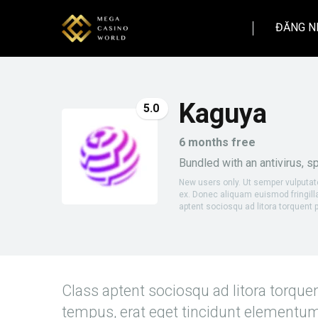
ĐĂNG N
Kaguya
5.0
6 months free
Bundled with an antivirus, 
New users only. Ut semper vulputat
ex. Donec aliquam euismod fringil
aptent sociosqu ad litora torquent
Class aptent sociosqu ad litora torque
tempus, erat eget tincidunt elementu