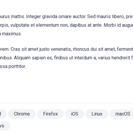
purus mattis. Integer gravida ornare auctor. Sed mauris libero, pr
urpis, vulputate et elementum non, dapibus at ante. Morbi id augue
a maximus.
em. Cras sit amet justo venenatis, rhoncus dui sit amet, ferme
bus. Aliquam sapien ex, finibus ut interdum a, varius hendrerit f
ssa porttitor.
d
Chrome
Firefox
iOS
Linux
macOS
ws