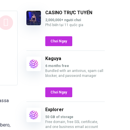
CASINO TRỰC TUYẾN
2,000,000+ người chơi
Phổ biến tại 11 quốc gia
Chơi Ngay
Kaguya
6 months free
Bundled with an antivirus, spam call
blocker, and password manager
Chơi Ngay
massa
Explorer
50 GB of storage
Free domain, free SSL certificate,
ibero,
and one business email account