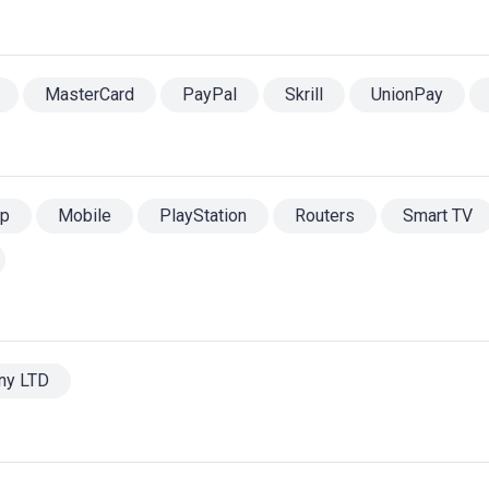
MasterCard
PayPal
Skrill
UnionPay
op
Mobile
PlayStation
Routers
Smart TV
ny LTD