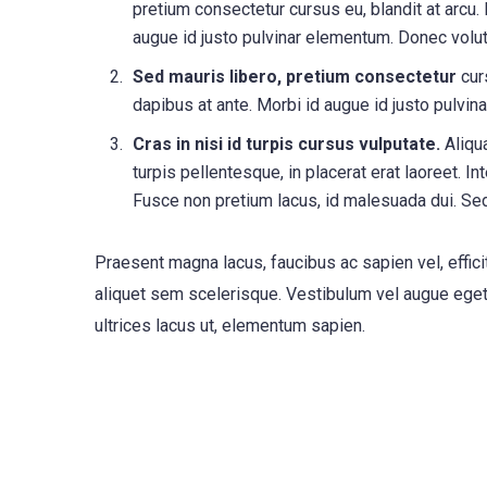
pretium consectetur cursus eu, blandit at arcu.
augue id justo pulvinar elementum. Donec volu
Sed mauris libero, pretium consectetur
curs
dapibus at ante. Morbi id augue id justo pulv
Cras in nisi id turpis cursus vulputate.
Aliqua
turpis pellentesque, in placerat erat laoreet. I
Fusce non pretium lacus, id malesuada dui. Se
Praesent magna lacus, faucibus ac sapien vel, effic
aliquet sem scelerisque. Vestibulum vel augue eget n
ultrices lacus ut, elementum sapien.