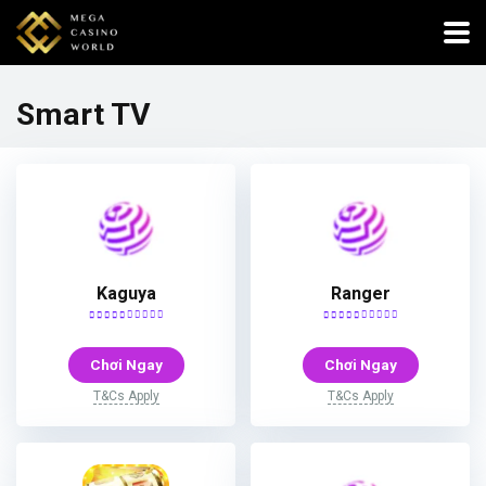
Smart TV
Kaguya
Ranger
Chơi Ngay
Chơi Ngay
T&Cs Apply
T&Cs Apply