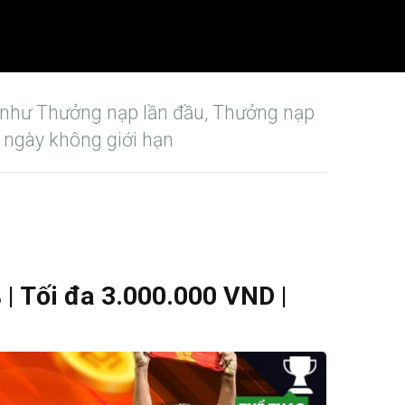
như Thưởng nạp lần đầu, Thưởng nạp
g ngày không giới hạn
| Tối đa 3.000.000 VND |