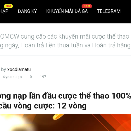
HẬP
ĐĂNG KÝ
KHUYẾN MÃI ĐÁ GÀ
TELEGRAM
OMCW cung cấp các khuyến mãi cược thể thao 
ng ngày, Hoàn trả tiền thua tuần và Hoàn trả hằn
by
xocdiamatu
4 years ago
0
197
ng nạp lần đầu cược thể thao 100% 
cầu vòng cược: 12 vòng