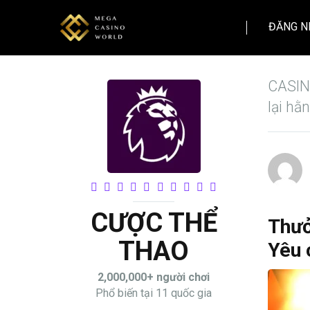
ĐĂNG N
CASIN
lại hằ
CƯỢC THỂ
Thưở
THAO
Yêu 
2,000,000+ người chơi
Phổ biến tại 11 quốc gia