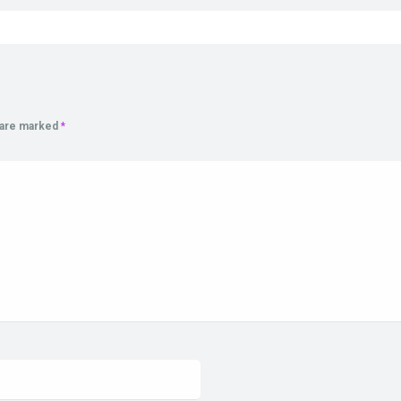
s are marked
*