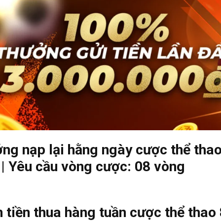
ng nạp lại hằng ngày cược thể thao
| Yêu cầu vòng cược: 08 vòng
 tiền thua hàng tuần cược thể thao 