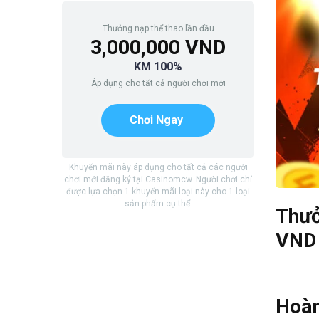
Thưởng nạp thể thao lần đầu
3,000,000 VND
KM 100%
Áp dụng cho tất cả người chơi mới
Chơi Ngay
Khuyến mãi này áp dụng cho tất cả các người
chơi mới đăng ký tại Casinomcw. Người chơi chỉ
được lựa chọn 1 khuyến mãi loại này cho 1 loại
sản phẩm cụ thể.
Thưở
VND 
Hoàn