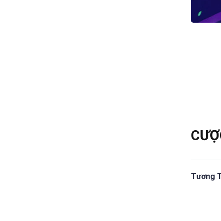
CƯỢC
Tương T