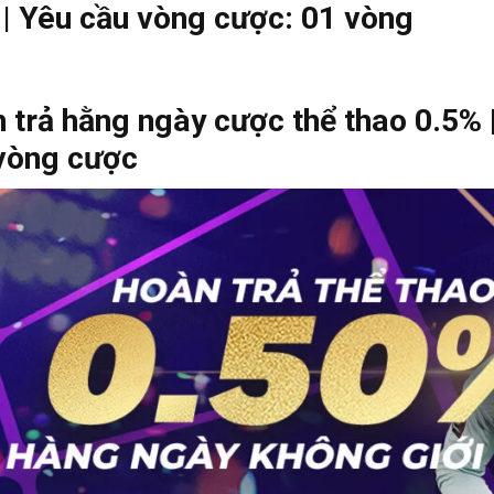
| Yêu cầu vòng cược: 01 vòng
 trả hằng ngày cược thể thao 0.5% 
vòng cược