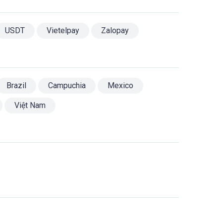
USDT
Vietelpay
Zalopay
Brazil
Campuchia
Mexico
Việt Nam