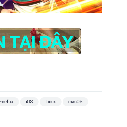
Firefox
iOS
Linux
macOS