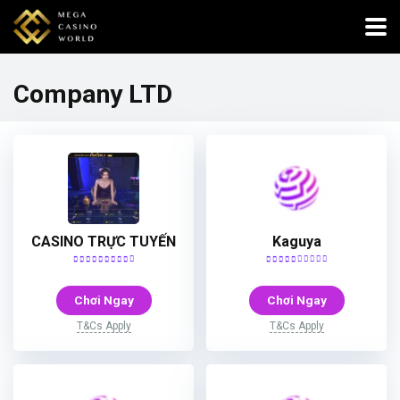
Company LTD
CASINO TRỰC TUYẾN
Kaguya
Chơi Ngay
Chơi Ngay
T&Cs Apply
T&Cs Apply