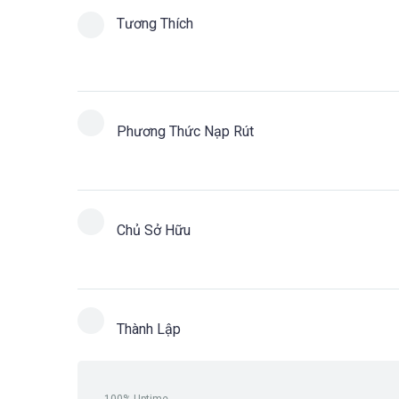
Tương Thích
Phương Thức Nạp Rút
Chủ Sở Hữu
Thành Lập