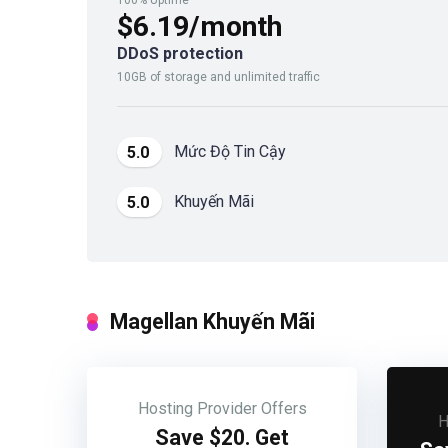
100% Uptime
$6.19/month
DDoS protection
10GB of storage and unlimited traffic
Mức Độ Tin Cậy
5.0
Khuyến Mãi
5.0
Magellan Khuyến Mãi
Hosting Provider Offers
H
Save $20. Get