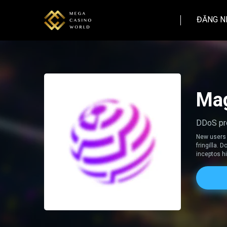
ĐĂNG N
Mag
DDoS pro
New users 
fringilla.
inceptos 