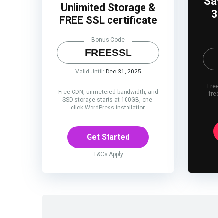
Sa
Unlimited Storage &
3
FREE SSL certificate
Bonus Code
FREESSL
Valid Until:
Dec 31, 2025
Free
Free CDN, unmetered bandwidth, and
fre
SSD storage starts at 100GB, one-
click WordPress installation
Get Started
T&Cs Apply