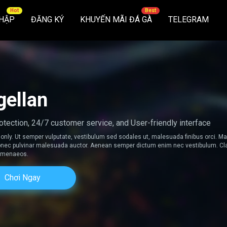
HẬP
ĐĂNG KÝ
KHUYẾN MÃI ĐÁ GÀ
TELEGRAM
ellan
tection, 24/7 customer service, and User-friendly interface
only. Ut semper vulputate, vestibulum sed sodales ut, malesuada finibus orci. 
 Donec pulvinar malesuada auctor. Aenean semper dictum enim nec vestibulum. Clas
himenaeos.
Chơi Ngay