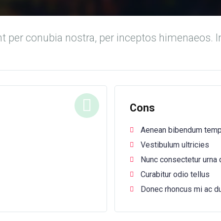
nt per conubia nostra, per inceptos himenaeos. I
Cons
Aenean bibendum temp
Vestibulum ultricies
Nunc consectetur urna q
Curabitur odio tellus
Donec rhoncus mi ac dui