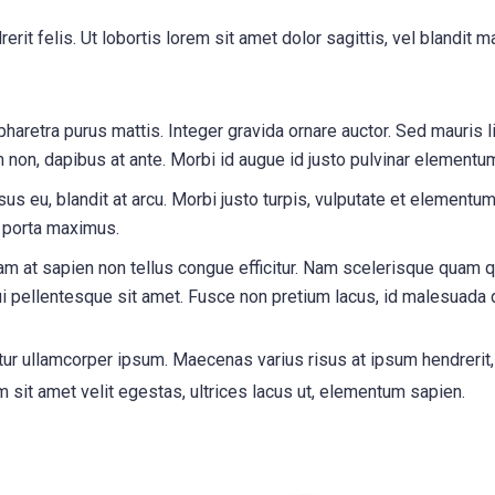
erit felis. Ut lobortis lorem sit amet dolor sagittis, vel blandit m
 pharetra purus mattis. Integer gravida ornare auctor. Sed mauris 
um non, dapibus at ante. Morbi id augue id justo pulvinar elemen
us eu, blandit at arcu. Morbi justo turpis, vulputate et elementum
 porta maximus.
m at sapien non tellus congue efficitur. Nam scelerisque quam qui
dui pellentesque sit amet. Fusce non pretium lacus, id malesuada
itur ullamcorper ipsum. Maecenas varius risus at ipsum hendrerit
am sit amet velit egestas, ultrices lacus ut, elementum sapien.