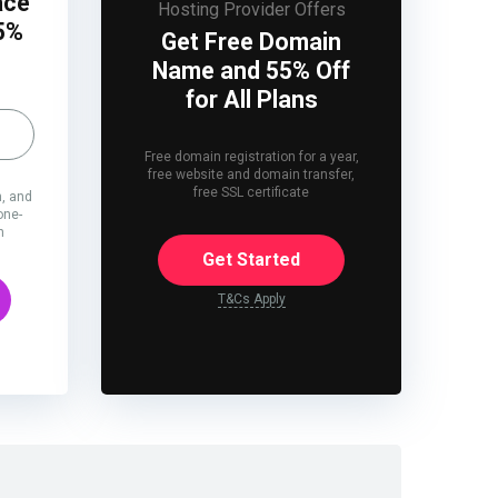
ace
Hosting Provider Offers
75%
Get Free Domain
Name and 55% Off
for All Plans
Free domain registration for a year,
free website and domain transfer,
free SSL certificate
, and
one-
n
Get Started
T&Cs Apply