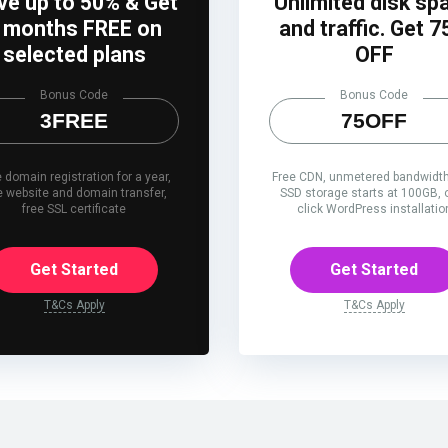
ve up to 50% & Get
Unlimited disk sp
 months FREE on
and traffic. Get 
selected plans
OFF
Bonus Code
Bonus Code
3FREE
75OFF
 domain registration for a year,
Free CDN, unmetered bandwidth
e website and domain transfer,
SSD storage starts at 100GB, 
free SSL certificate
click WordPress installatio
Get Started
Get Started
T&Cs Apply
T&Cs Apply