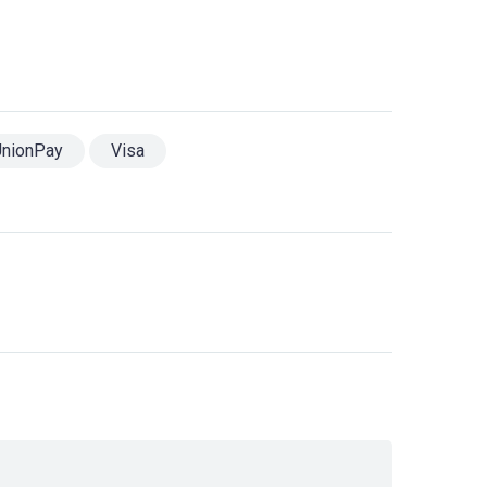
UnionPay
Visa