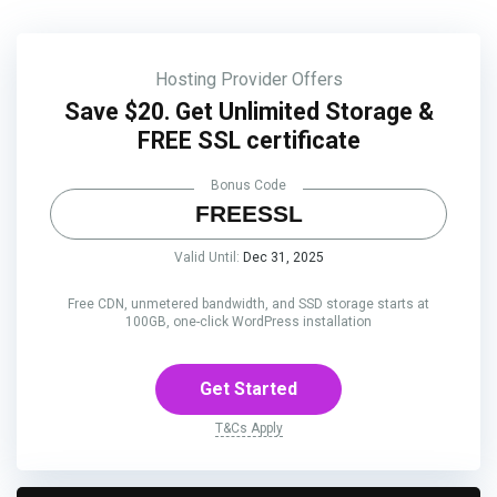
Hosting Provider Offers
Save $20. Get Unlimited Storage &
FREE SSL certificate
Bonus Code
FREESSL
Valid Until:
Dec 31, 2025
Free CDN, unmetered bandwidth, and SSD storage starts at
100GB, one-click WordPress installation
Get Started
T&Cs Apply