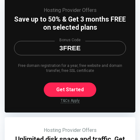
Hosting Provider Offers
Save up to 50% & Get 3 months FREE
on selected plans
Bonus Code
3FREE
Free domain registration for a year, free website and domain
transfer, free SSL certificate
Get Started
T&Cs Apply
Hosting Provider Offers
Unlimited disk space and traffic. Get