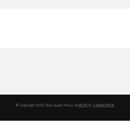
© Copyright 2023 | Bản quyền thuộc về
MCW79
|
CASINOMCW