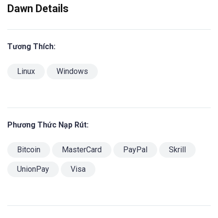
Dawn Details
Tương Thích:
Linux
Windows
Phương Thức Nạp Rút:
Bitcoin
MasterCard
PayPal
Skrill
UnionPay
Visa