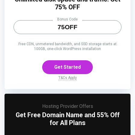
75% OFF
Bonus Code
75OFF
Free CDN, unmetered bandwidth, and SSD storage starts at
100GB, one-click WordPress installation
Get Started
T&Cs Apply
Hosting Provider Offers
Get Free Domain Name and 55% Off
for All Plans