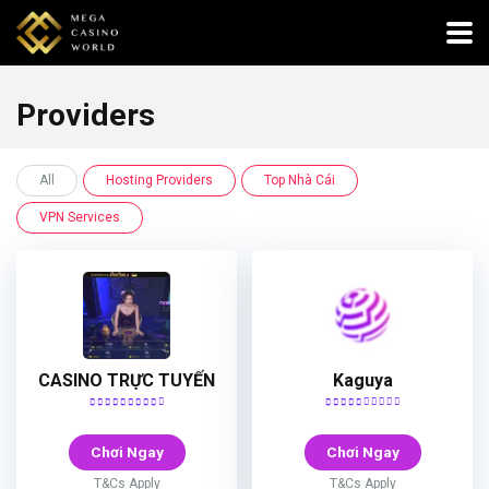
Providers
All
Hosting Providers
Top Nhà Cái
VPN Services
CASINO TRỰC TUYẾN
Kaguya
Chơi Ngay
Chơi Ngay
T&Cs Apply
T&Cs Apply