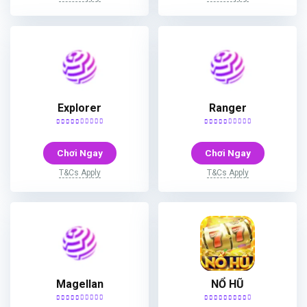
Explorer
Ranger
Chơi Ngay
Chơi Ngay
T&Cs Apply
T&Cs Apply
Magellan
NỔ HŨ