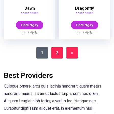
Dawn
Dragonfly
Chơi Ngay
Chơi Ngay
T&Cs Apply
T&Cs Apply
1
2
»
Best Providers
Quisque ornare, arcu quis lacinia hendrerit, quam metus
hendrerit mauris, sit amet luctus turpis sem nec diam.
Aliquam feugiat nibh tortor, a varius leo tristique nec.
Curabitur dignissim aliquet erat, in elementum nisi