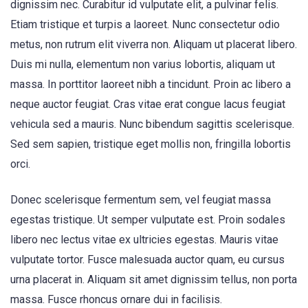
dignissim nec. Curabitur id vulputate elit, a pulvinar felis.
Etiam tristique et turpis a laoreet. Nunc consectetur odio
metus, non rutrum elit viverra non. Aliquam ut placerat libero.
Duis mi nulla, elementum non varius lobortis, aliquam ut
massa. In porttitor laoreet nibh a tincidunt. Proin ac libero a
neque auctor feugiat. Cras vitae erat congue lacus feugiat
vehicula sed a mauris. Nunc bibendum sagittis scelerisque.
Sed sem sapien, tristique eget mollis non, fringilla lobortis
orci.
Donec scelerisque fermentum sem, vel feugiat massa
egestas tristique. Ut semper vulputate est. Proin sodales
libero nec lectus vitae ex ultricies egestas. Mauris vitae
vulputate tortor. Fusce malesuada auctor quam, eu cursus
urna placerat in. Aliquam sit amet dignissim tellus, non porta
massa. Fusce rhoncus ornare dui in facilisis.