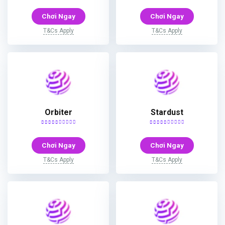
Chơi Ngay
Chơi Ngay
T&Cs Apply
T&Cs Apply
Orbiter
Stardust
Chơi Ngay
Chơi Ngay
T&Cs Apply
T&Cs Apply